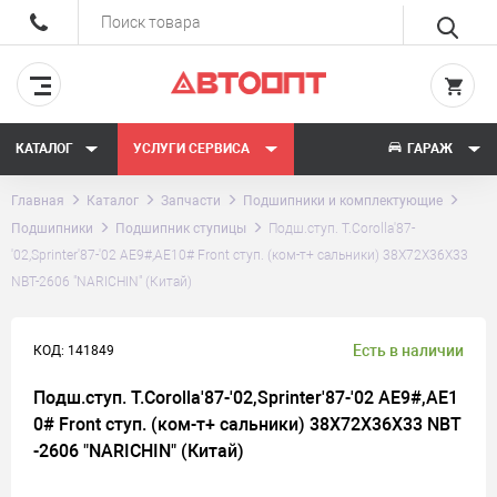
КАТАЛОГ
УСЛУГИ СЕРВИСА
ГАРАЖ
Главная
Каталог
Запчасти
Подшипники и комплектующие
Подшипники
Подшипник ступицы
Подш.ступ. T.Corolla'87-
'02,Sprinter'87-'02 AE9#,AE10# Front ступ. (ком-т+ сальники) 38Х72Х36Х33
NBT-2606 "NARICHIN" (Китай)
Есть в наличии
КОД: 141849
Подш.ступ. T.Corolla'87-'02,Sprinter'87-'02 AE9#,AE1
0# Front ступ. (ком-т+ сальники) 38Х72Х36Х33 NBT
-2606 "NARICHIN" (Китай)