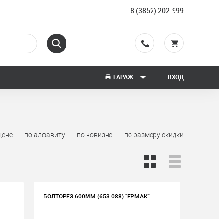
8 (3852) 202-999
ГАРАЖ
ВХОД
цене
по алфавиту
по новизне
по размеру скидки
БОЛТОРЕЗ 600ММ (653-088) "ЕРМАК"