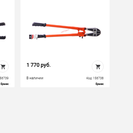
1 770 руб.
В наличии
156739
Код: 156738
Ермак
Ермак