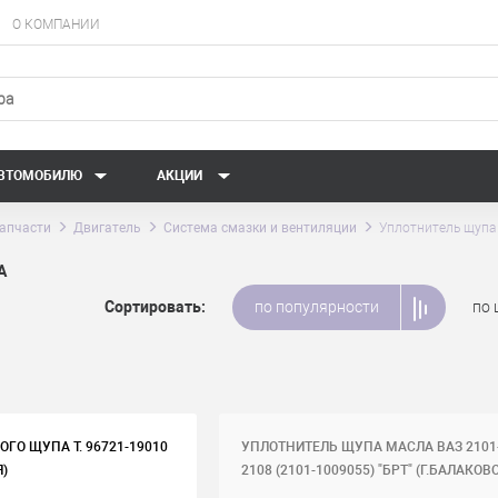
О КОМПАНИИ
АВТОМОБИЛЮ
АКЦИИ
апчасти
Двигатель
Система смазки и вентиляции
Уплотнитель щупа
А
Сортировать:
по популярности
по 
ГО ЩУПА T. 96721-19010
УПЛОТНИТЕЛЬ ЩУПА МАСЛА ВАЗ 2101
Я)
2108 (2101-1009055) "БРТ" (Г.БАЛАКОВО