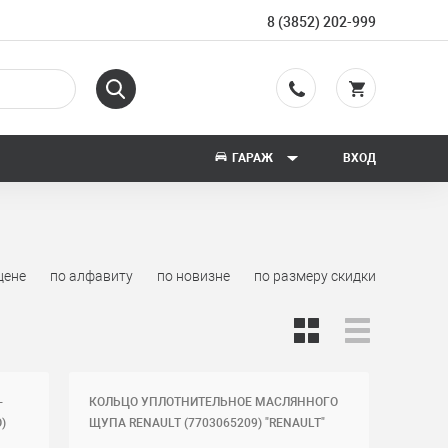
8 (3852) 202-999
ГАРАЖ
ВХОД
цене
по алфавиту
по новизне
по размеру скидки
-
КОЛЬЦО УПЛОТНИТЕЛЬНОЕ МАСЛЯННОГО
)
ЩУПА RENAULT (7703065209) "RENAULT"