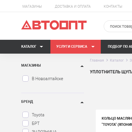
МАГАЗИНЫ
ДОСТАВКА И ОПЛАТА
КОНТАКТЫ
КАТАЛОГ
УСЛУГИ СЕРВИСА
ПОДБОР ПО 
Главная
Каталог
З
МАГАЗИНЫ
УПЛОТНИТЕЛЬ ЩУП
В Новоалтайске
БРЕНД
Toyota
КОЛЬЦО МАСЛЯНО
БРТ
"TOYOTA" (ЯПОНИ
ЗЧ РОЗНИЦА