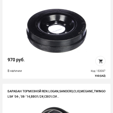
970 руб.
В наличии
Код: 153097
УАЗ (UAZ)
БАРАБАН ТОРМОЗНОЙ REN.LOGAN,SANDERO,CLIO,MEGANE,TWINGO
LS# `04-,`08-`14,BBO1/2#,CBO1/2#...