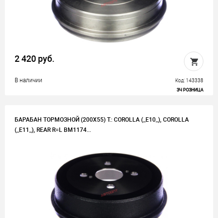
2 420 руб.
В наличии
Код: 143338
ЗЧ РОЗНИЦА
БАРАБАН ТОРМОЗНОЙ (200X55) T.: COROLLA (_E10_), COROLLA
(_E11_), REAR R=L BM1174...