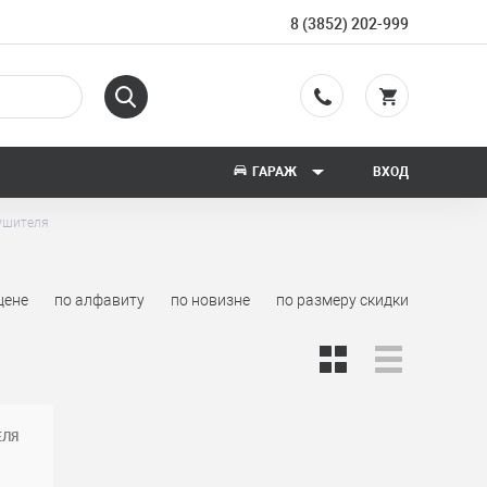
8 (3852) 202-999
ГАРАЖ
ВХОД
ушителя
цене
по алфавиту
по новизне
по размеру скидки
ЕЛЯ