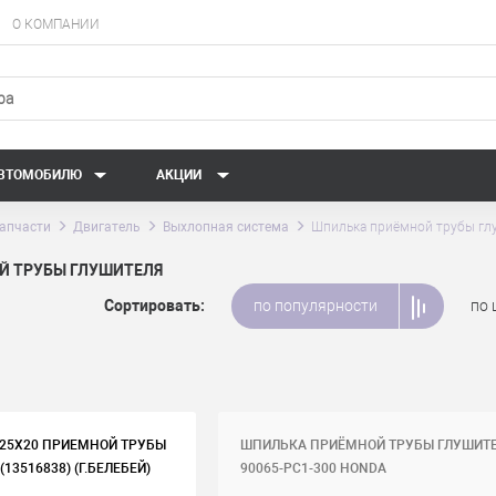
О КОМПАНИИ
АВТОМОБИЛЮ
АКЦИИ
апчасти
Двигатель
Выхлопная система
Шпилька приёмной трубы гл
Й ТРУБЫ ГЛУШИТЕЛЯ
Сортировать:
по популярности
по 
,25Х20 ПРИЕМНОЙ ТРУБЫ
ШПИЛЬКА ПРИЁМНОЙ ТРУБЫ ГЛУШИТ
(13516838) (Г.БЕЛЕБЕЙ)
90065-PC1-300 HONDA