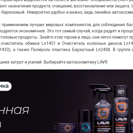
чают назначение продукта: очищение, восстановление или защита.
 – бирюзовый. Невероятно удобно и важно, ведь линейка автокосме
с применением лучших мировых компонентов для соблюдения бал
ходуются экономичнее. Это тот самый случай, когда радует и процес
топовые продукты. Знайте этих героев в лицо, они легко помогут 
очиститель обивки Ln1451 и Очиститель колесных дисков Ln14
1433), а также Полироль пластика Бархатный Ln2408. В группе 
них затрат и усилий. Выбирайте автокосметику LAVR.