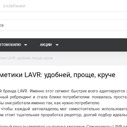
О КОМПАНИИ
АВТОМОБИЛЮ
АКЦИИ
ки LAVR: удобней, проще, круче
етики LAVR: удобней, проще, круче
 бренда LAVR. Именно этот сегмент быстрее всего адаптируется 
ный ребрендинг и стала ближе потребителям: появилась простая
ы они работали именно так, как нужно потребителю.
, чтобы каждый автовладелец мог самостоятельно использоват
этим стоит тщательная проработка рецептур, долгий подбор иде
оторый ярко выделяется на полке в магазине. Специалисты LAVR 