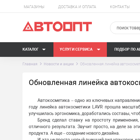
МАГАЗИНЫ
ДОСТАВКА И ОПЛАТА
КОНТАКТЫ
КАТАЛОГ
УСЛУГИ СЕРВИСА
ПОДБОР ПО 
Главная
Новости и акции
Обновленная линейка автокосмети
Обновленная линейка автокосм
Автокосметика – одно из ключевых направлений
году линейка автокосметики LAVR прошла масштаб
улучшилась эргономика, доработались составы, чтоб
Бренд сделал ставку на простоту применения
отличного результата. Звучит просто, на деле за 
продукта. А еще – создание нового дизайна.
И это не просто новый внешний вид упаковки, к