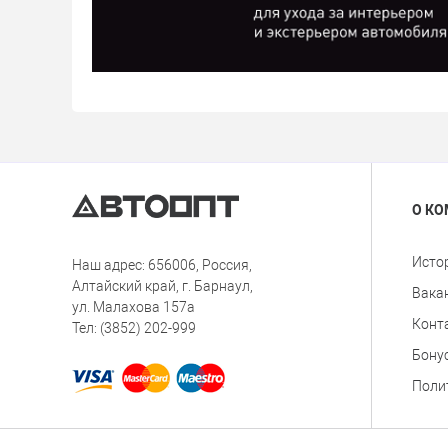
О К
Исто
Наш адрес: 656006, Россия,
Алтайский край, г. Барнаул,
Вака
ул. Малахова 157а
Конт
Тел: (3852) 202-999
Бону
Поли