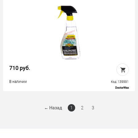
710 руб.
В наличии
Код: 139991
DoctorWax
←
Назад
1
2
3