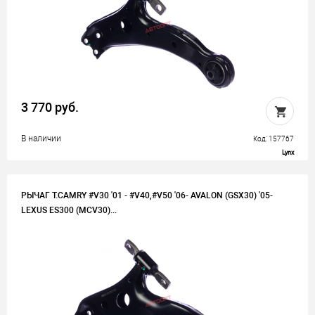
3 770 руб.
В наличии
Код: 157767
Lynx
РЫЧАГ T.CAMRY #V30 '01 - #V40,#V50 '06- AVALON (GSX30) '05-
LEXUS ES300 (MCV30)...