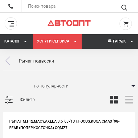
КАТАЛОГ
УСЛУГИ СЕРВИСА
ГАРАЖ
Рычаг подвески
Сортировать:
Фильтр
РЫЧАГ M.PREMACY,AXELA,3,5 '03-'13 F.FOCUS,KUGA,CMAX '98-
REAR (ПОПЕР.КОСТОЧКА) CQMZ7...