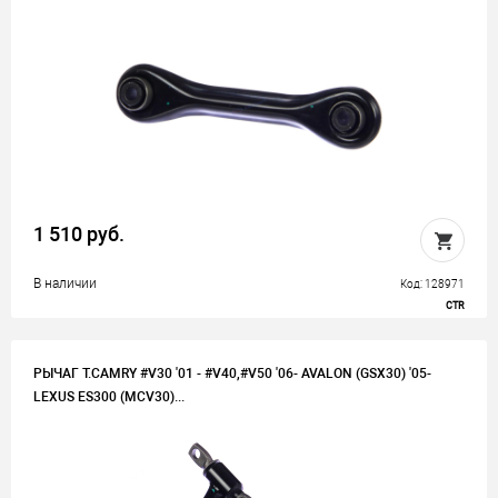
1 510 руб.
В наличии
Код: 128971
CTR
РЫЧАГ T.CAMRY #V30 '01 - #V40,#V50 '06- AVALON (GSX30) '05-
LEXUS ES300 (MCV30)...