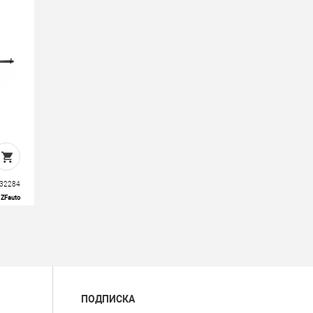
 32284
ZFauto
ПОДПИСКА