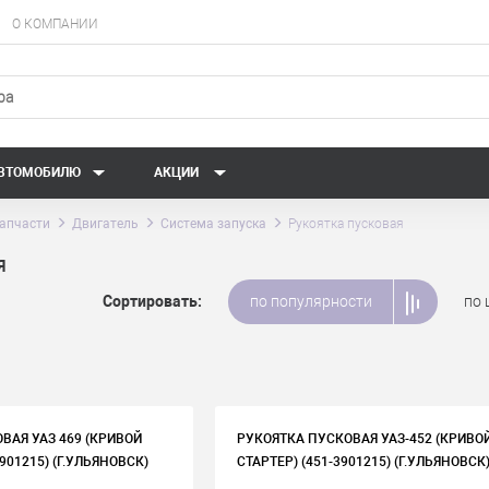
О КОМПАНИИ
АВТОМОБИЛЮ
АКЦИИ
апчасти
Двигатель
Система запуска
Рукоятка пусковая
Я
Сортировать:
по популярности
по 
ВАЯ УАЗ 469 (КРИВОЙ
РУКОЯТКА ПУСКОВАЯ УАЗ-452 (КРИВО
3901215) (Г.УЛЬЯНОВСК)
СТАРТЕР) (451-3901215) (Г.УЛЬЯНОВСК