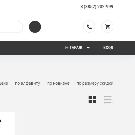
8 (3852) 202-999
ГАРАЖ
ВХОД
цене
по алфавиту
по новизне
по размеру скидки
Й
)