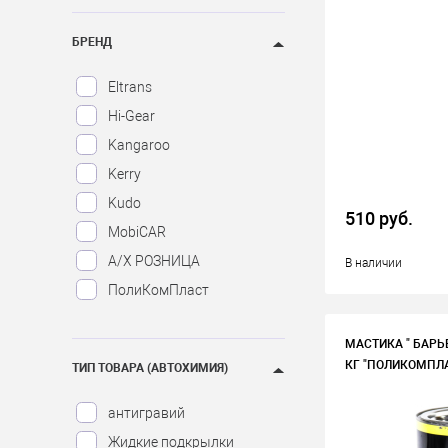
БРЕНД
Eltrans
Hi-Gear
Kangaroo
Kerry
Kudo
510 руб.
MobiCAR
А/Х РОЗНИЦА
В наличии
ПолиКомПласт
МАСТИКА " БАРЬ
КГ "ПОЛИКОМПЛА
ТИП ТОВАРА (АВТОХИМИЯ)
антигравий
Жидкие подкрылки