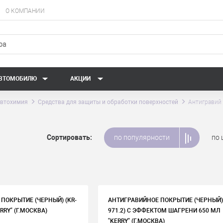
О КОМПАНИИ
АВТОМОБИЛЮ
АКЦИИ
втохимия
Средства для защиты и обработки поверхностей
Антигравий
Сортировать:
по популярности
по 
ПОКРЫТИЕ (ЧЕРНЫЙ) (KR-
АНТИГРАВИЙНОЕ ПОКРЫТИЕ (ЧЕРНЫЙ) 
ERRY" (Г.МОСКВА)
971.2) С ЭФФЕКТОМ ШАГРЕНИ 650 МЛ
"KERRY" (Г.МОСКВА)