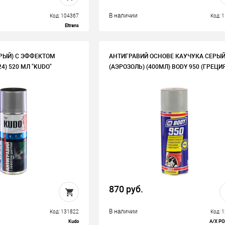
В наличии
Код: 104367
Код: 
Eltrans
РЫЙ) С ЭФФЕКТОМ
АНТИГРАВИЙ ОСНОВЕ КАУЧУКА СЕРЫ
4) 520 МЛ "KUDO"
(АЭРОЗОЛЬ) (400МЛ) BODY 950 (ГРЕЦИЯ
870 руб.
В наличии
Код: 131822
Код: 
Kudo
А/Х Р