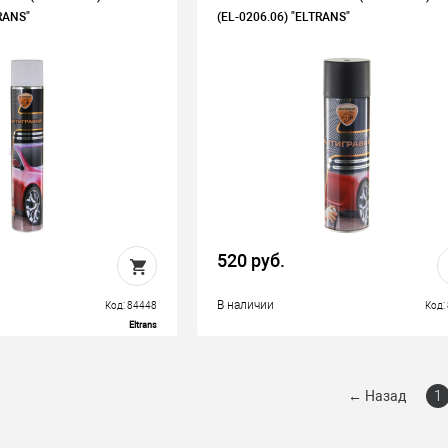
RANS"
(EL-0206.06) "ELTRANS"
520 руб.
В наличии
Код: 84448
Код:
Eltrans
←
Назад
1