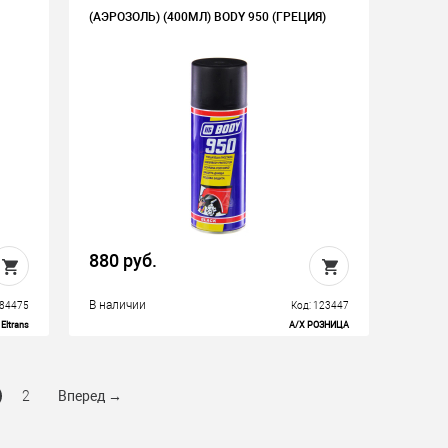
(АЭРОЗОЛЬ) (400МЛ) BODY 950 (ГРЕЦИЯ)
880 руб.
В наличии
 84475
Код: 123447
Eltrans
А/Х РОЗНИЦА
2
Вперед
→