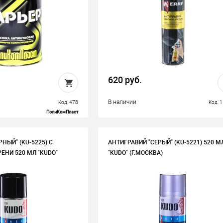
620 руб.
В наличии
Код: 478
Код: 
ПолиКомПласт
НЫЙ" (KU-5225) С
АНТИГРАВИЙ "СЕРЫЙ" (KU-5221) 520 М
НИ 520 МЛ "KUDO"
"KUDO" (Г.МОСКВА)