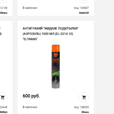
В наличии
112136
Код: 155697
Eltrans
MobiCAR
Й
АНТИГРАВИЙ "ЖИДКИЕ ПОДКРЫЛКИ"
)
(АЭРОЗОЛЬ) 1000 МЛ (EL-0214.10)
"ELTRANS"
600 руб.
В наличии
123446
Код: 138035
ОЗНИЦА
Eltrans