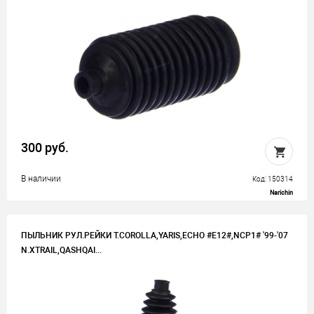
300 руб.
В наличии
Код: 150314
Narichin
ПЫЛЬНИК РУЛ.РЕЙКИ T.COROLLA,YARIS,ECHO #E12#,NCP1# '99-'07
N.XTRAIL,QASHQAI...