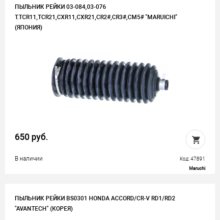
ПЫЛЬНИК РЕЙКИ 03-084,03-076
T.TCR11,TCR21,CXR11,CXR21,CR2#,CR3#,CM5# "MARUICHI"
(ЯПОНИЯ)
650 руб.
В наличии
Код: 47891
Maruchi
ПЫЛЬНИК РЕЙКИ BS0301 HONDA ACCORD/CR-V RD1/RD2
"AVANTECH" (КОРЕЯ)