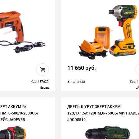
11 650 руб.
В наличии
Код: 157629
Код: 
Ермак
J
ЕРТ АККУМ.Б/
ДРЕЛЬ-ШУРУПОВЕРТ АККУМ.
2НМ, 0-500/0-2000ОБ/
12В,1Х1.5АЧ,20НМ,0-750ОБ/МИН JADE
ЙС JADEVER...
JDCDS510