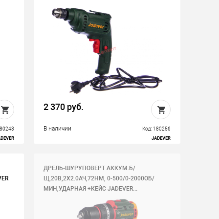
2 370 руб.
В наличии
180243
Код: 180256
ADEVER
JADEVER
ДРЕЛЬ-ШУРУПОВЕРТ АККУМ.Б/
VER
Щ,20В,2Х2.0АЧ,72НМ, 0-500/0-2000ОБ/
МИН,УДАРНАЯ +КЕЙС JADEVER...