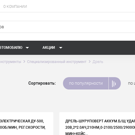
О КОМПАНИИ
АВТОМОБИЛЮ
АКЦИИ
нструменты
Специализированный инструмент
Дрель
Сортировать:
по популярности
по 
ЭЛЕКТРИЧЕСКАЯ ДУ-500,
ДРЕЛЬ-ШУРУПОВЕРТ АККУМ.Б/Щ УДА
00ОБ/МИН, РЕГ.СКОРОСТИ,
20В,2*2.0АЧ,210НМ,0-2100/2500/2900О
МИН+КЕЙС...