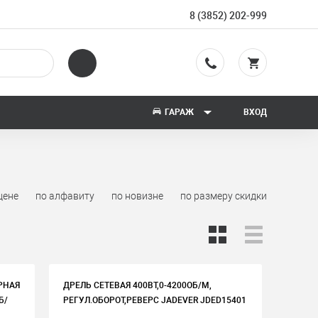
8 (3852) 202-999
ГАРАЖ
ВХОД
цене
по алфавиту
по новизне
по размеру скидки
РНАЯ
ДРЕЛЬ СЕТЕВАЯ 400ВТ,0-4200ОБ/М,
Б/
РЕГУЛ.ОБОРОТ,РЕВЕРС JADEVER JDED15401