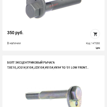
350 руб.
В наличии
Код: 147066
Lynx
БОЛТ ЭКСЦЕНТРИКОВЫЙ РЫЧАГА
T.XE10,JCG1#,X10#,JZX10#,#S15#,#X9# '92-'01 LOW FRONT...