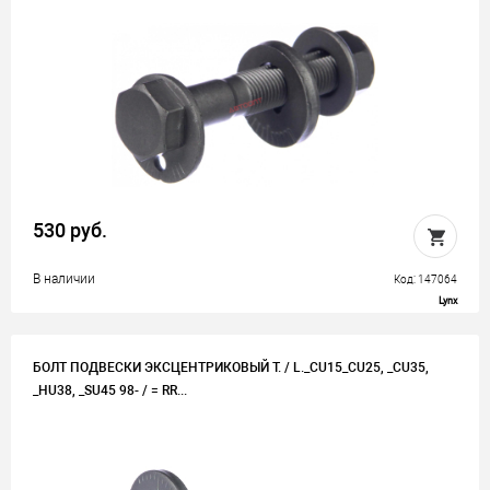
530 руб.
В наличии
Код: 147064
Lynx
БОЛТ ПОДВЕСКИ ЭКСЦЕНТРИКОВЫЙ T. / L._CU15_CU25, _CU35,
_HU38, _SU45 98- / = RR...