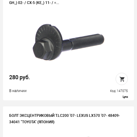
GH_) 02- / CX-5 (KE_) 11- / =...
280 руб.
В наличии
Код: 147075
Lynx
БОЛТ ЭКСЦЕНТРИКОВЫЙ T.LC200 '07- LEXUS LX570 '07- 48409-
34041 "TOYOTA" (ЯПОНИЯ)