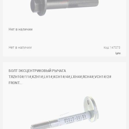
Нет в наличии
Нет в наличии
Код: 147073
Lynx
БОЛТ ЭКСЦЕНТРИКОВЫЙ РЫЧАГА
T.RZH10#/11#,KZH1#,LH1#,KCH1#/4#,LXH4#,RCH4#,VCH1#/2#
FRONT...