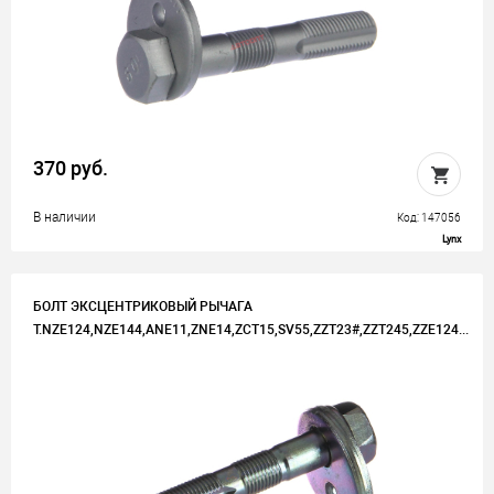
370 руб.
В наличии
Код: 147056
Lynx
БОЛТ ЭКСЦЕНТРИКОВЫЙ РЫЧАГА
T.NZE124,NZE144,ANE11,ZNE14,ZCT15,SV55,ZZT23#,ZZT245,ZZE124...