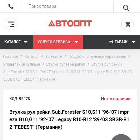
КАТАЛОГ
УСЛУГИ СЕРВИСА
ГАРАЖ
Главная
Каталог
Запчасти
Подвеска и рулевое управление
Управление рулевое
Втулка рулевой рейки
Втулка рул.рейки
Sub.Forester S10,S11 '96-'07 Impreza G10,G11 '92-'07 Legacy B10-B12 '89-'03
SBGB-B12 "FEBEST" (Германия)
Нет в наличии
КОД: 95478
Втулка рул.рейки Sub.Forester S10,S11 '96-'07 Impr
eza G10,G11 '92-'07 Legacy B10-B12 '89-'03 SBGB-B1
2 "FEBEST" (Германия)