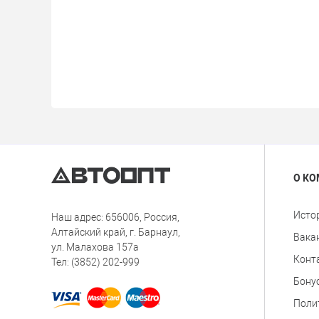
О К
Исто
Наш адрес: 656006, Россия,
Алтайский край, г. Барнаул,
Вака
ул. Малахова 157а
Конт
Тел: (3852) 202-999
Бону
Поли