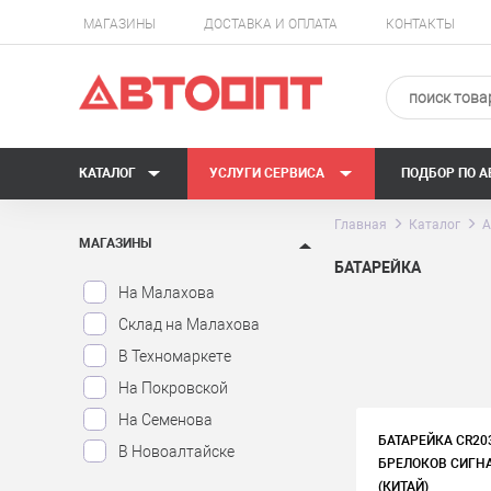
МАГАЗИНЫ
ДОСТАВКА И ОПЛАТА
КОНТАКТЫ
КАТАЛОГ
УСЛУГИ СЕРВИСА
ПОДБОР ПО 
Главная
Каталог
А
МАГАЗИНЫ
БАТАРЕЙКА
На Малахова
Склад на Малахова
В Техномаркете
На Покровской
На Семенова
БАТАРЕЙКА CR20
В Новоалтайске
БРЕЛОКОВ СИГНА
(КИТАЙ)