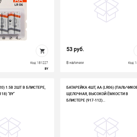
53 руб.
В наличии
Код: 181227
Код: 
BY
20) 1.5В 2ШТ В БЛИСТЕРЕ,
БАТАРЕЙКА 4ШТ, AA (LR06) (ПАЛЬЧИКО
18) "BY"
ЩЕЛОЧНАЯ, ВЫСОКОЙ ЁМКОСТИ В
БЛИСТЕРЕ (917-112)...