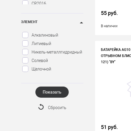
CR2016
CR2025
55 руб.
CR2032
ЭЛЕМЕНТ
В наличии
CR2430
Алкалиновый
CR2450
Литиевый
А23
БАТАРЕЙКА AG10 
Никель-металлгидридный
А27
ОТРЫВНОМ БЛИСТ
Солевой
121) "BY"
Щелочной
Показать
Сбросить
51 руб.