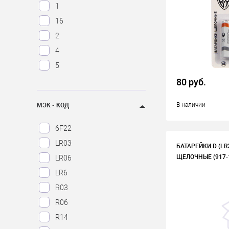
1
16
2
4
5
80 руб.
В наличии
МЭК - КОД
6F22
LR03
БАТАРЕЙКИ D (LR
ЩЕЛОЧНЫЕ (917-1
LR06
LR6
R03
R06
R14