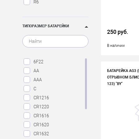
R6
ТИПОРАЗМЕР БАТАРЕЙКИ
250 руб.
В наличии
6F22
AA
БАТАРЕЙКА AG3 (
ОТРЫВНОМ БЛИСТ
AAA
123) "BY"
C
CR1216
CR1220
CR1616
CR1620
CR1632