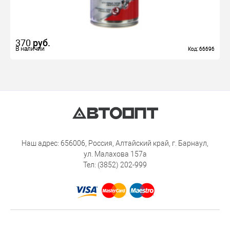
370
руб.
В наличии
В наличии
Код: 66696
Код: 66696
Наш адрес: 656006, Россия, Алтайский край, г. Барнаул,
ул. Малахова 157а
Тел: (3852) 202-999