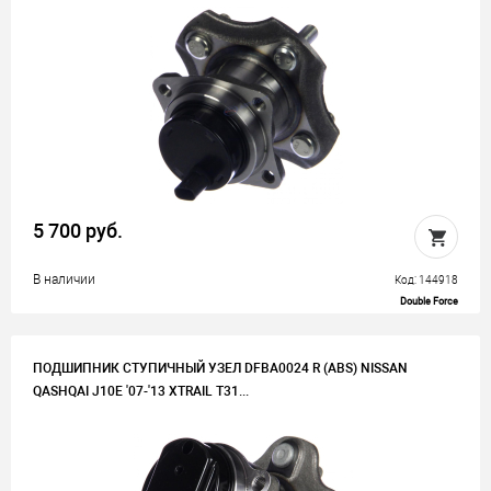
5 700 руб.
В наличии
Код: 144918
Double Force
ПОДШИПНИК СТУПИЧНЫЙ УЗЕЛ DFBA0024 R (ABS) NISSAN
QASHQAI J10E '07-'13 XTRAIL T31...