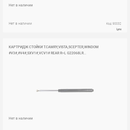
Нет в наличии
Нет в наличии
Код: 90032
Lynx
КАРТРИДЖ СТОЙКИ T.CAMRY,VISTA,SCEPTER,WINDOM
#V3#,#V4#,SXV1#,VCV1# REAR R=L G22068LR...
Нет в наличии