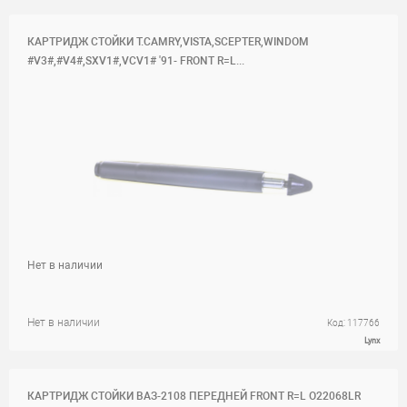
КАРТРИДЖ СТОЙКИ T.CAMRY,VISTA,SCEPTER,WINDOM
#V3#,#V4#,SXV1#,VCV1# '91- FRONT R=L...
Нет в наличии
Нет в наличии
Код: 117766
Lynx
КАРТРИДЖ СТОЙКИ ВАЗ-2108 ПЕРЕДНЕЙ FRONT R=L O22068LR