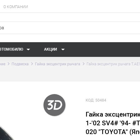
О КОМПАНИИ
АВТОМОБИЛЮ
АКЦИИ
ние
Подвеска
Гайка эксцентрик рычага
Гайка эксцентрик рычага T.AE1
КОД:
50484
Гайка эксцентрик
1-'02 SV4# '94- #
020 "TOYOTA" (Яп