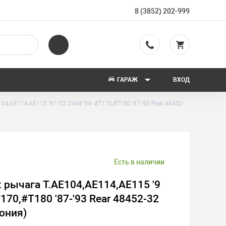
8 (3852) 202-999
ГАРАЖ
ВХОД
04,AE114,AE115 '91-'02 SV4# '94- #T170,#T180 '87-'93 Rear 48452-
Есть в наличии
 рычага T.AE104,AE114,AE115 '9
T170,#T180 '87-'93 Rear 48452-32
ония)