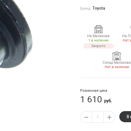
Toyota
Бренд:
На Малахова
На П
1 в наличии
Нет 
Закрыто
Склад Малахова
Нет в наличии
Розничная цена
1 610
руб.
В 