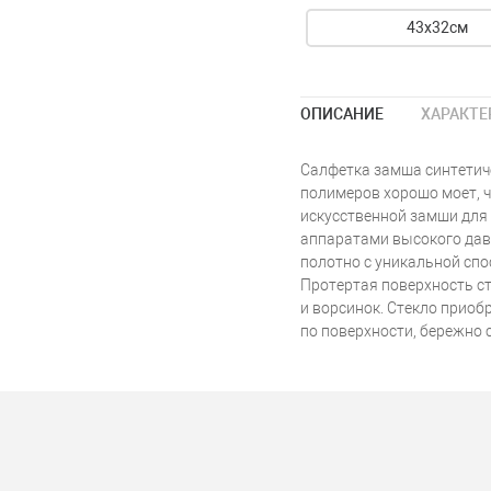
43х32см
ОПИСАНИЕ
ХАРАКТЕ
Салфетка замша синтетич
полимеров хорошо моет, ч
искусственной замши для
аппаратами высокого да
полотно с уникальной сп
Протертая поверхность ст
и ворсинок. Стекло приоб
по поверхности, бережно 