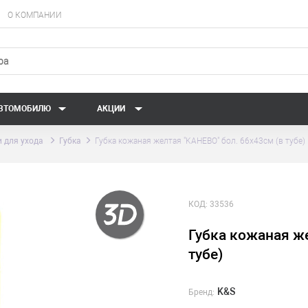
О КОМПАНИИ
АВТОМОБИЛЮ
АКЦИИ
 для ухода
Губка
Губка кожаная желтая "KAHEBO" бол. 66х43см (в тубе)
КОД:
33536
Губка кожаная же
тубе)
K&S
Бренд: