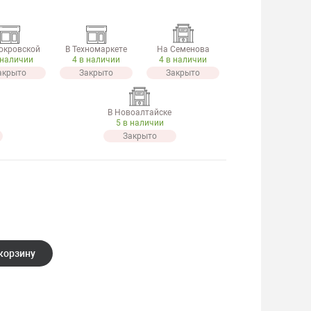
окровской
В Техномаркете
На Семенова
 наличии
4 в наличии
4 в наличии
акрыто
Закрыто
Закрыто
В Новоалтайске
5 в наличии
Закрыто
корзину