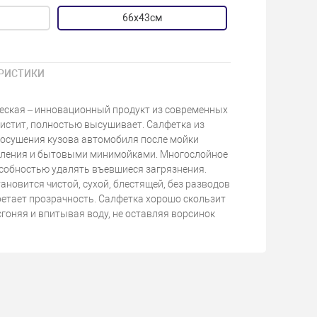
66х43см
РИСТИКИ
еская – инновационный продукт из современных
истит, полностью высушивает. Салфетка из
 осушения кузова автомобиля после мойки
вления и бытовыми минимойками. Многослойное
особностью удалять въевшиеся загрязнения.
ановится чистой, сухой, блестящей, без разводов
ретает прозрачность. Салфетка хорошо скользит
сгоняя и впитывая воду, не оставляя ворсинок