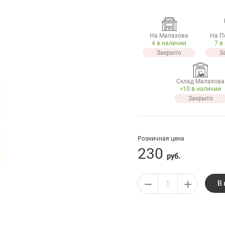
На Малахова
На П
4 в наличии
7 в
Закрыто
З
Склад Малахова
>10 в наличии
Закрыто
Розничная цена
230
руб.
В 