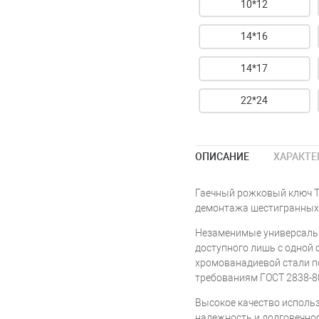
10*12
14*16
14*17
22*24
ОПИСАНИЕ
ХАРАКТЕ
Гаечный рожковый ключ T
демонтажа шестигранных 
Незаменимые универсаль
доступного лишь с одной
хромованадиевой стали по
требованиям ГОСТ 2838-80
Высокое качество исполь
надежность и долговечно