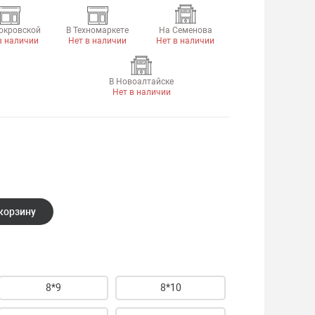
окровской
В Техномаркете
На Семенова
в наличии
Нет в наличии
Нет в наличии
В Новоалтайске
Нет в наличии
корзину
8*9
8*10