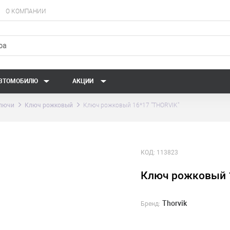
О КОМПАНИИ
АВТОМОБИЛЮ
АКЦИИ
лючи
Ключ рожковый
Ключ рожковый 16*17 "THORVIK"
КОД:
113823
Ключ рожковый 1
Thorvik
Бренд: