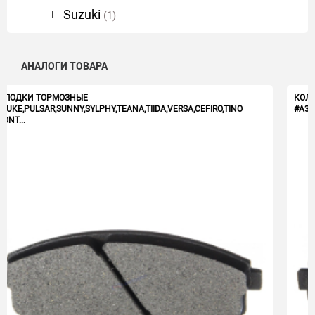
Suzuki
(1)
АНАЛОГИ ТОВАРА
КОЛОДКИ ТОРМОЗНЫЕ
N.JUKE,PULSAR,SUNNY,SYLPHY,TEANA,TIIDA,VERSA,CEFIRO,TINO
FRONT...