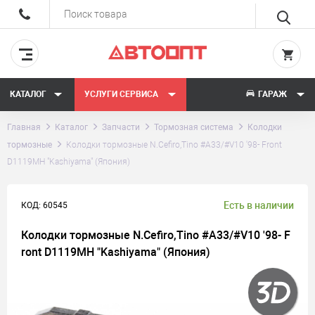
КАТАЛОГ
УСЛУГИ СЕРВИСА
ГАРАЖ
Главная
Каталог
Запчасти
Тормозная система
Колодки
тормозные
Колодки тормозные N.Cefiro,Tino #A33/#V10 '98- Front
D1119MH "Kashiyama" (Япония)
Есть в наличии
КОД: 60545
Колодки тормозные N.Cefiro,Tino #A33/#V10 '98- F
ront D1119MH "Kashiyama" (Япония)