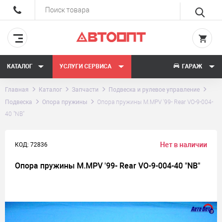
КАТАЛОГ
УСЛУГИ СЕРВИСА
ГАРАЖ
Главная
Каталог
Запчасти
Подвеска и рулевое управление
Подвеска
Опора пружины
Опора пружины M.MPV '99- Rear VO-9-004-
40 "NB"
Нет в наличии
КОД: 72836
Опора пружины M.MPV '99- Rear VO-9-004-40 "NB"