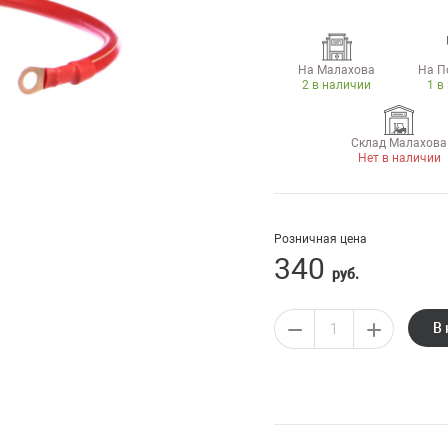
На Малахова
На П
2 в наличии
1 в
Склад Малахова
Нет в наличии
Розничная цена
340
руб.
В 