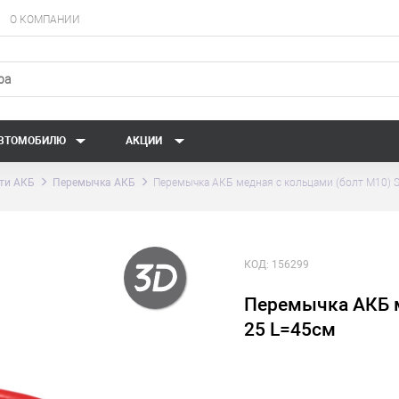
О КОМПАНИИ
АВТОМОБИЛЮ
АКЦИИ
ти АКБ
Перемычка АКБ
Перемычка АКБ медная с кольцами (болт М10) 
КОД:
156299
Перемычка АКБ м
25 L=45см