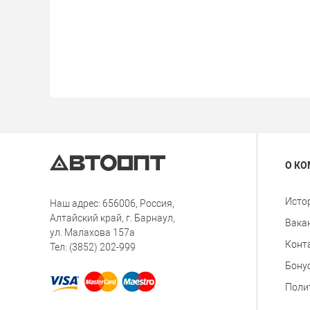
О К
Исто
Наш адрес: 656006, Россия,
Алтайский край, г. Барнаул,
Вака
ул. Малахова 157а
Конт
Тел: (3852) 202-999
Бону
Поли