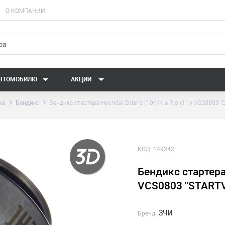
О КОМПАНИИ
АВТОМОБИЛЮ
АКЦИИ
ка
Бендикс
Бендикс стартера Hyundai Solaris (10-)/Kia Rio (11-) VCS0803 
КОД:
149242
Бендикс стартера H
VCS0803 "START
ЗЧИ
Бренд: