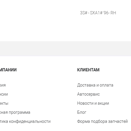
3S# - SXA1# '96- RH
ОМПАНИИ
КЛИЕНТАМ
рия
Доставка и оплата
нсии
Автосервис
акты
Новости и акции
сная программа
Блог
тика конфиденциальности
Форма подбора запчастей