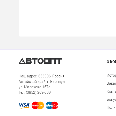
О К
Исто
Наш адрес: 656006, Россия,
Алтайский край, г. Барнаул,
Вака
ул. Малахова 157а
Конт
Тел: (3852) 202-999
Бону
Поли