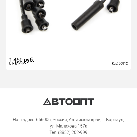
1 450
руб.
В наличии
В наличии
Код: 80812
Код: 80812
Наш адрес: 656006, Россия, Алтайский край, г. Барнаул,
ул. Малахова 157а
Тел: (3852) 202-999