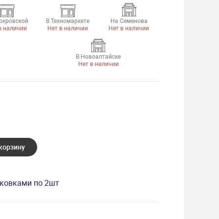
окровской
В Техномаркете
На Семенова
в наличии
Нет в наличии
Нет в наличии
В Новоалтайске
Нет в наличии
корзину
аковками по 2шт