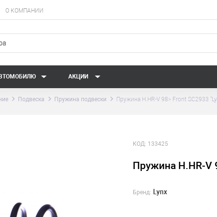
О КОМПАНИИ
АВТОМОБИЛЮ
АКЦИИ
ние
Подвеска
Пружина подвески
Пружина H.HR-V 98> Front SC2933 "Ly
КОД:
133425
Пружина H.HR-V 9
Lynx
Бренд: