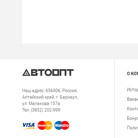
О К
Исто
Наш адрес: 656006, Россия,
Алтайский край, г. Барнаул,
Вака
ул. Малахова 157а
Конт
Тел: (3852) 202-999
Бону
Поли