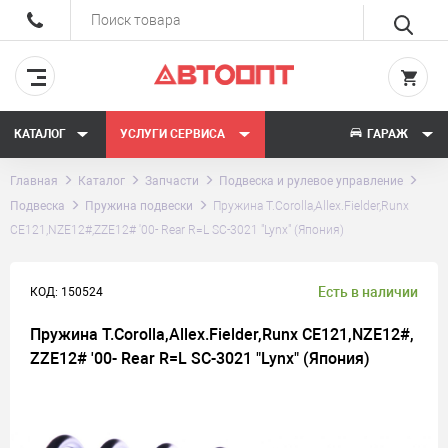
КАТАЛОГ
УСЛУГИ СЕРВИСА
ГАРАЖ
Главная
Каталог
Запчасти
Подвеска и рулевое управление
Подвеска
Пружина подвески
Пружина T.Corolla,Allex.Fielder,Runx
CE121,NZE12#,ZZE12# '00- Rear R=L SC-3021 "Lynx" (Япония)
Есть в наличии
КОД: 150524
Пружина T.Corolla,Allex.Fielder,Runx CE121,NZE12#,
ZZE12# '00- Rear R=L SC-3021 "Lynx" (Япония)