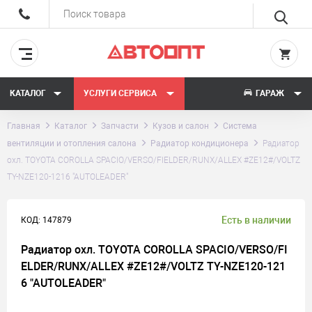
КАТАЛОГ
УСЛУГИ СЕРВИСА
ГАРАЖ
Главная
Каталог
Запчасти
Кузов и салон
Система
вентиляции и отопления салона
Радиатор кондиционера
Радиатор
охл. TOYOTA COROLLA SPACIO/VERSO/FIELDER/RUNX/ALLEX #ZE12#/VOLTZ
TY-NZE120-1216 "AUTOLEADER"
Есть в наличии
КОД: 147879
Радиатор охл. TOYOTA COROLLA SPACIO/VERSO/FI
ELDER/RUNX/ALLEX #ZE12#/VOLTZ TY-NZE120-121
6 "AUTOLEADER"