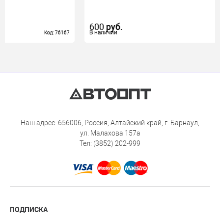
600
руб.
В наличии
В наличии
од: 76167
од: 76167
Код: 
Код: 
Наш адрес: 656006, Россия, Алтайский край, г. Барнаул,
ул. Малахова 157а
Тел: (3852) 202-999
ПОДПИСКА