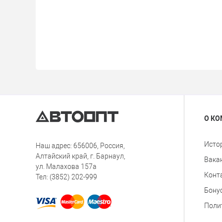
О К
Исто
Наш адрес: 656006, Россия,
Алтайский край, г. Барнаул,
Вака
ул. Малахова 157а
Конт
Тел: (3852) 202-999
Бону
Поли