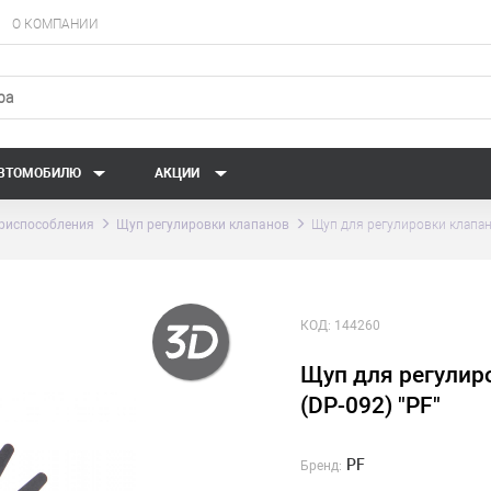
О КОМПАНИИ
АВТОМОБИЛЮ
АКЦИИ
риспособления
Щуп регулировки клапанов
Щуп для регулировки клапано
КОД:
144260
Щуп для регулиро
(DP-092) "PF"
PF
Бренд: