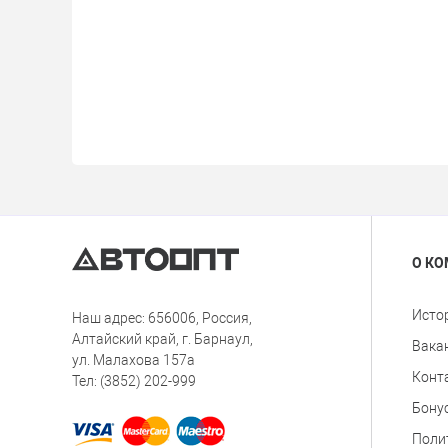
О К
Исто
Наш адрес: 656006, Россия,
Алтайский край, г. Барнаул,
Вака
ул. Малахова 157а
Конт
Тел: (3852) 202-999
Бону
Поли