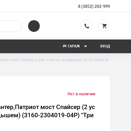
8 (3852) 202-999
ГАРАЖ
ВХОД
триот мост Спайсер (2 уса. с латунн. вкладышем) (3160-2304019-
Нет в наличии
тер,Патриот мост Спайсер (2 ус
адышем) (3160-2304019-04Р) "Три