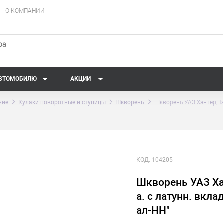
О КОМПАНИИ
АВТОМОБИЛЮ
АКЦИИ
ние
Кулаки поворотные и ступицы
Шкворень
Шкворень УАЗ Хантер,Па
КОД:
104205
Шкворень УАЗ Хан
а. с латунн. вкл
ал-НН"