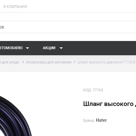
О КОМПАНИИ
АВТОМОБИЛЮ
АКЦИИ
 для ухода
Аксессуары для автомоек
Шланг высокого давления 71/5/9
КОД:
77763
Шланг высокого 
Huter
Бренд: