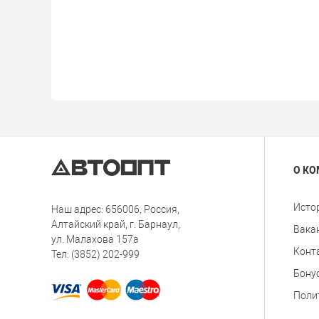
О К
Исто
Наш адрес: 656006, Россия,
Алтайский край, г. Барнаул,
Вака
ул. Малахова 157а
Конт
Тел: (3852) 202-999
Бону
Поли