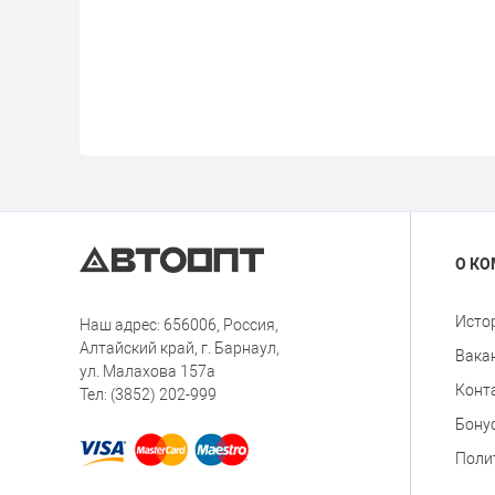
О К
Исто
Наш адрес: 656006, Россия,
Алтайский край, г. Барнаул,
Вака
ул. Малахова 157а
Конт
Тел: (3852) 202-999
Бону
Поли