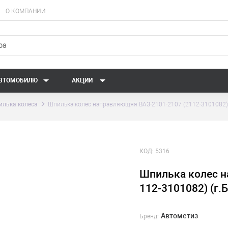
О КОМПАНИИ
АВТОМОБИЛЮ
АКЦИИ
илька колеса
Шпилька колес направляющяя ВАЗ-2101-2107 (2112-3101082) 
КОД:
5316
Шпилька колес н
112-3101082) (г.
Автометиз
Бренд: