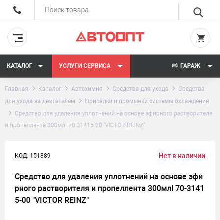
КАТАЛОГ
УСЛУГИ СЕРВИСА
ГАРАЖ
Главная
Каталог
Автохимия
Средства для ухода
Средства
для ухода за двигателем
Присадки и промывки системы охлаждения
Средство для удаления уплотнений на основе эфирного растворителя
и пропеллента 300млl 70-31415-00 "VICTOR REINZ"
Нет в наличии
КОД: 151889
Средство для удаления уплотнений на основе эфи
рного растворителя и пропеллента 300млl 70-3141
5-00 "VICTOR REINZ"