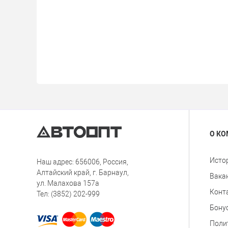
О К
Исто
Наш адрес: 656006, Россия,
Алтайский край, г. Барнаул,
Вака
ул. Малахова 157а
Конт
Тел: (3852) 202-999
Бону
Поли