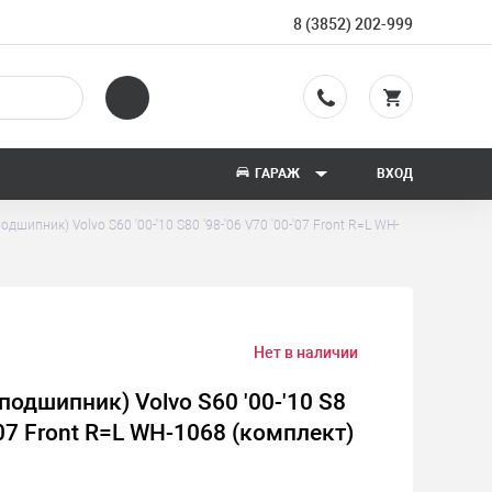
8 (3852) 202-999
ГАРАЖ
ВХОД
дшипник) Volvo S60 '00-'10 S80 '98-'06 V70 '00-'07 Front R=L WH-
Нет в наличии
подшипник) Volvo S60 '00-'10 S8
-'07 Front R=L WH-1068 (комплект)