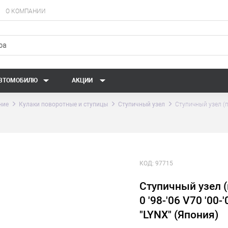
О КОМПАНИИ
АВТОМОБИЛЮ
АКЦИИ
ние
Кулаки поворотные и ступицы
Ступичный узел
Ступичный узел (по
КОД:
97715
Ступичный узел (
0 '98-'06 V70 '00
"LYNX" (Япония)