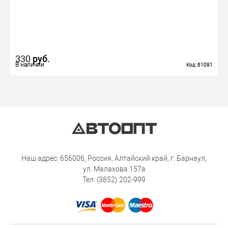
330
руб.
В наличии
В наличии
Код: 61091
Код: 61091
Наш адрес: 656006, Россия, Алтайский край, г. Барнаул,
ул. Малахова 157а
Тел: (3852) 202-999