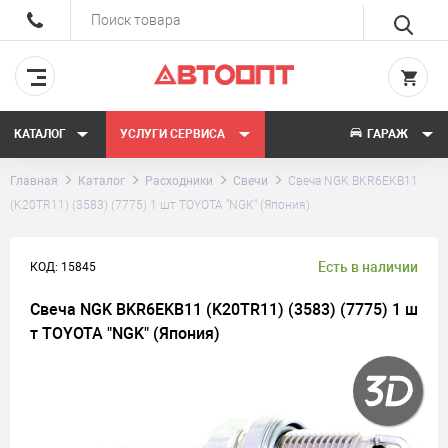
КАТАЛОГ
УСЛУГИ СЕРВИСА
ГАРАЖ
Главная
Каталог
Расходники
Свечи
Свеча NGK BKR6EKB11
(K20TR11) (3583) (7775) 1 шт TOYOTA "NGK" (Япония)
Есть в наличии
КОД: 15845
Свеча NGK BKR6EKB11 (K20TR11) (3583) (7775) 1 ш
т TOYOTA "NGK" (Япония)