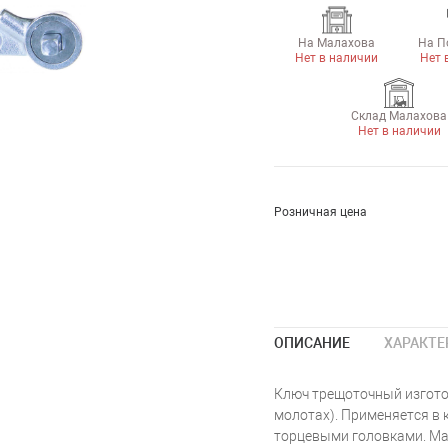
На Малахова
На П
Нет в наличии
Нет 
Склад Малахова
Нет в наличии
Розничная цена
ОПИСАНИЕ
ХАРАКТЕ
Ключ трещоточный изгото
молотах). Применяется в 
торцевыми головками. Мат