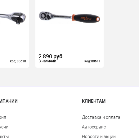
2 890
руб.
В наличии
В наличии
Код: 80610
Код: 80610
Код: 80611
Код: 80611
ОМПАНИИ
КЛИЕНТАМ
рия
Доставка и оплата
нсии
Автосервис
акты
Новости и акции