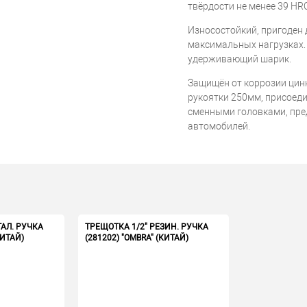
твёрдости не менее 39 HR
Износостойкий, пригоден
максимальных нагрузках.
удерживающий шарик.
Защищён от коррозии ци
рукоятки 250мм, присоеди
сменными головками, пре
автомобилей.
ТАЛ. РУЧКА
ТРЕЩОТКА 1/2" РЕЗИН. РУЧКА
КИТАЙ)
(281202) "OMBRA" (КИТАЙ)