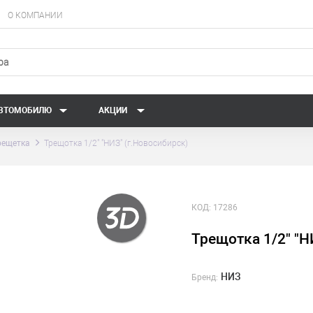
О КОМПАНИИ
АВТОМОБИЛЮ
АКЦИИ
рещетка
Трещотка 1/2" "НИЗ" (г.Новосибирск)
КОД:
17286
Трещотка 1/2" "Н
НИЗ
Бренд: