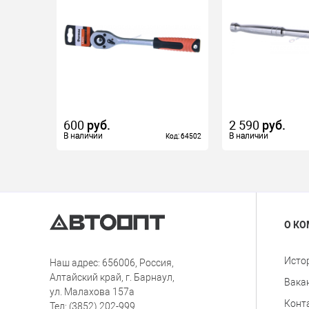
600
руб.
2 590
руб.
В наличии
В наличии
В наличии
В наличии
Код: 64502
Код: 64502
О К
Исто
Наш адрес: 656006, Россия,
Алтайский край, г. Барнаул,
Вака
ул. Малахова 157а
Конт
Тел: (3852) 202-999