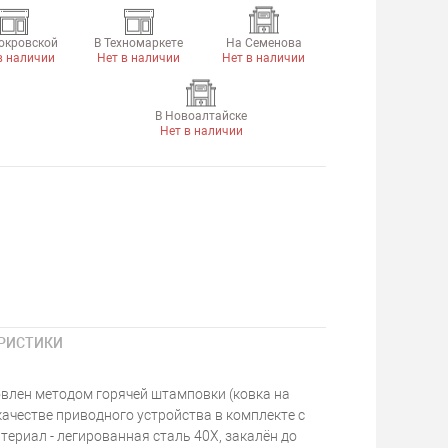
окровской
В Техномаркете
На Семенова
в наличии
Нет в наличии
Нет в наличии
В Новоалтайске
Нет в наличии
РИСТИКИ
влен методом горячей штамповки (ковка на
качестве приводного устройства в комплекте с
ериал - легированная сталь 40Х, закалён до