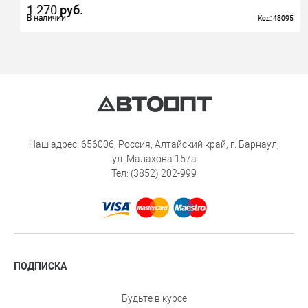
1 270
руб.
В наличии
В наличии
Код: 48095
Код: 48095
Наш адрес: 656006, Россия, Алтайский край, г. Барнаул,
ул. Малахова 157а
Тел: (3852) 202-999
ПОДПИСКА
Будьте в курсе