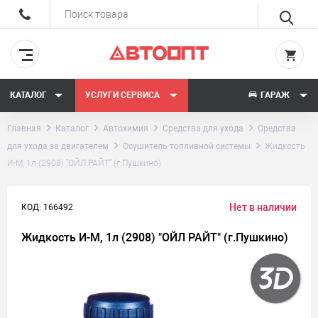
КАТАЛОГ
УСЛУГИ СЕРВИСА
ГАРАЖ
Главная
Каталог
Автохимия
Средства для ухода
Средства
для ухода за двигателем
Осушитель топливной системы
Жидкость
И-М, 1л (2908) "ОЙЛ РАЙТ" (г.Пушкино)
Нет в наличии
КОД: 166492
Жидкость И-М, 1л (2908) "ОЙЛ РАЙТ" (г.Пушкино)