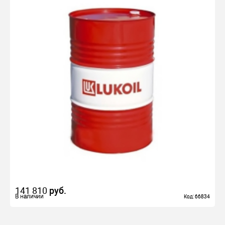
141 810
руб.
В наличии
В наличии
Код: 66834
Код: 66834