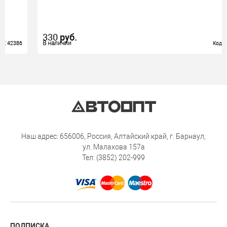
330
руб.
В наличии
В наличии
Код: 61091
Код: 61091
Наш адрес: 656006, Россия, Алтайский край, г. Барнаул,
ул. Малахова 157а
Тел: (3852) 202-999
ПОДПИСКА